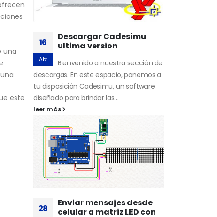
ofrecen
aciones
Descargar Cadesimu
16
ultima version
e una
Abr
Bienvenido a nuestra sección de
e
descargas. En este espacio, ponemos a
 una
tu disposición Cadesimu, un software
diseñado para brindar las...
que este
leer más
Enviar mensajes desde
28
celular a matriz LED con