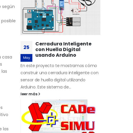
e según
 posible
Cerradura Inteligente
25
con Huella Digital
usando Arduino
u casa
May
s
En este proyecto te mostramos cómo
 las
construir una cerradura inteligente con
sensor de huella digital utilizando
Arduino. Este sistema de...
leer más
es
itivo
e las